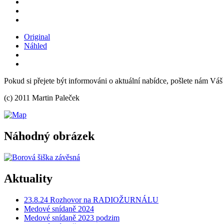
Original
Náhled
Pokud si přejete být informováni o aktuální nabídce, pošlete nám Váš
(c) 2011 Martin Paleček
Náhodný obrázek
Aktuality
23.8.24 Rozhovor na RADIOŽURNÁLU
Medové snídaně 2024
Medové snídaně 2023 podzim