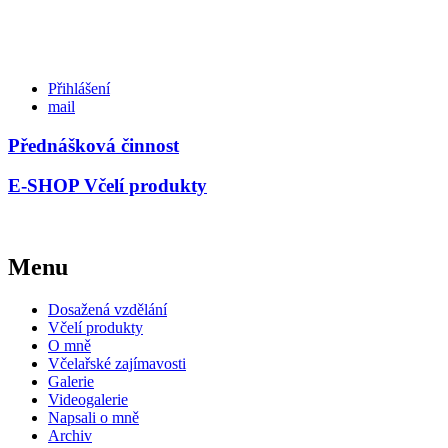
Přihlášení
mail
Přednášková činnost
E-SHOP Včelí produkty
Menu
Dosažená vzdělání
Včelí produkty
O mně
Včelařské zajímavosti
Galerie
Videogalerie
Napsali o mně
Archiv