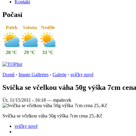
Kontakt
Počasí
Pátek
Sobota
Neděle
28 °C
29 °C
33 °C
Domů
›
Image Galleries
›
Galerie
›
svíčky nové
Svíčka se včelkou váha 50g výška 7cm cen
Út, 11/15/2011 - 16:18 — mpalecek
Svíčka se včelkou váha 50g výška 7cm cena 25,-Kč
svíčky nové