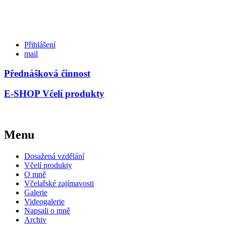
Přihlášení
mail
Přednášková činnost
E-SHOP Včelí produkty
Menu
Dosažená vzdělání
Včelí produkty
O mně
Včelařské zajímavosti
Galerie
Videogalerie
Napsali o mně
Archiv