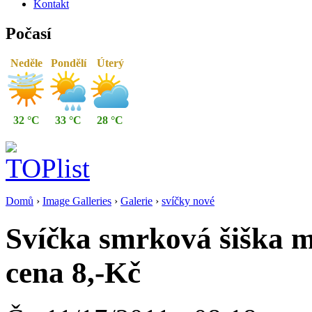
Kontakt
Počasí
Neděle
Pondělí
Úterý
32 °C
33 °C
28 °C
Domů
›
Image Galleries
›
Galerie
›
svíčky nové
Svíčka smrková šiška 
cena 8,-Kč