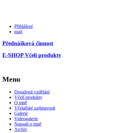
Přihlášení
mail
Přednášková činnost
E-SHOP Včelí produkty
Menu
Dosažená vzdělání
Včelí produkty
O mně
Včelařské zajímavosti
Galerie
Videogalerie
Napsali o mně
Archiv