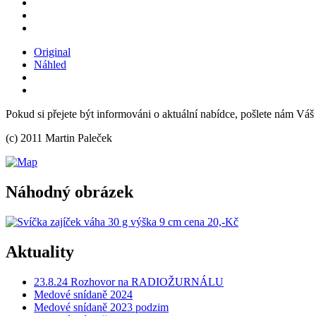
Original
Náhled
Pokud si přejete být informováni o aktuální nabídce, pošlete nám Váš
(c) 2011 Martin Paleček
Náhodný obrázek
Aktuality
23.8.24 Rozhovor na RADIOŽURNÁLU
Medové snídaně 2024
Medové snídaně 2023 podzim