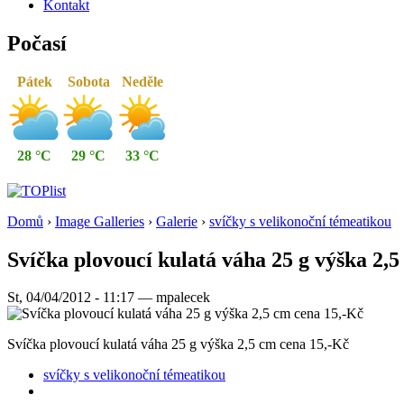
Kontakt
Počasí
Pátek
Sobota
Neděle
28 °C
29 °C
33 °C
Domů
›
Image Galleries
›
Galerie
›
svíčky s velikonoční témeatikou
Svíčka plovoucí kulatá váha 25 g výška 2,
St, 04/04/2012 - 11:17 — mpalecek
Svíčka plovoucí kulatá váha 25 g výška 2,5 cm cena 15,-Kč
svíčky s velikonoční témeatikou