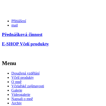
Přihlášení
mail
Přednášková činnost
E-SHOP Včelí produkty
Menu
Dosažená vzdělání
Včelí produkty
O mně
Včelařské zajímavosti
Galerie
Videogalerie
Napsali o mně
Archiv