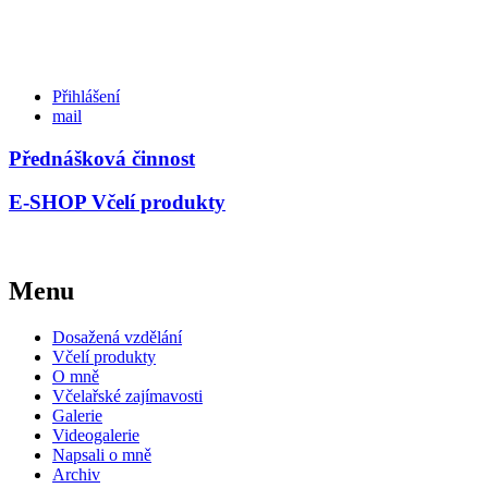
Přihlášení
mail
Přednášková činnost
E-SHOP Včelí produkty
Menu
Dosažená vzdělání
Včelí produkty
O mně
Včelařské zajímavosti
Galerie
Videogalerie
Napsali o mně
Archiv