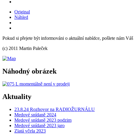
Original
Náhled
Pokud si přejete být informováni o aktuální nabídce, pošlete nám Váš
(c) 2011 Martin Paleček
Náhodný obrázek
Aktuality
23.8.24 Rozhovor na RADIOŽURNÁLU
Medové snídaně 2024
Medové snídaně 2023 podzim
Medové snídaně 2023 jaro
Zlatá včela 2023