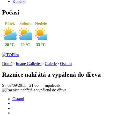
Kontakt
Počasí
Pátek
Sobota
Neděle
28 °C
29 °C
33 °C
Domů
›
Image Galleries
›
Galerie
›
Ostatní
Raznice nahřátá a vypálená do dřeva
St, 03/09/2011 - 21:00 — mpalecek
Ostatní