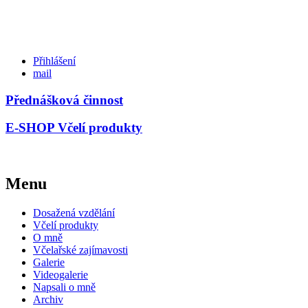
Přihlášení
mail
Přednášková činnost
E-SHOP Včelí produkty
Menu
Dosažená vzdělání
Včelí produkty
O mně
Včelařské zajímavosti
Galerie
Videogalerie
Napsali o mně
Archiv