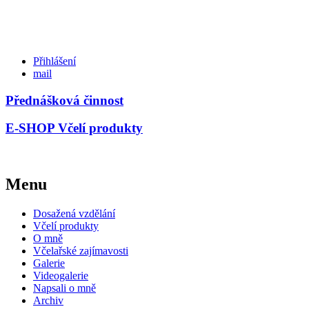
Přihlášení
mail
Přednášková činnost
E-SHOP Včelí produkty
Menu
Dosažená vzdělání
Včelí produkty
O mně
Včelařské zajímavosti
Galerie
Videogalerie
Napsali o mně
Archiv